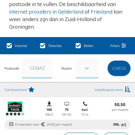
postcode in te vullen. De beschikbaarheid van
internet providers in Gelderland
of
Friesland
kan
weer anders zijn dan in Zuid-Holland of
Groningen.
Internet
Televisie
Bellen
Filters
CHECK
Postcode
Huisnr.
Combivoordeel
Goedkoopste eerst
50,50
100
79
incl.
per maand
Mb/s
58 HD
10 ct.
8 maanden voor
24,50 per maand
398,-
p/j