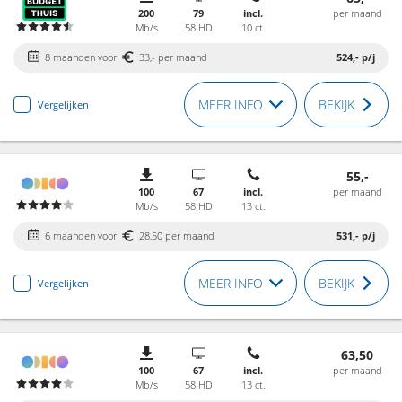
200
79
incl.
per maand
Mb/s
58 HD
10 ct.
8 maanden voor
33,- per maand
524,-
p/j
MEER INFO
BEKIJK
Vergelijken
55,-
100
67
incl.
per maand
Mb/s
58 HD
13 ct.
6 maanden voor
28,50 per maand
531,-
p/j
MEER INFO
BEKIJK
Vergelijken
63,50
100
67
incl.
per maand
Mb/s
58 HD
13 ct.