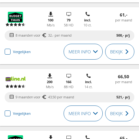
61,-
100
79
incl.
per maand
Mb/s
58 HD
10 ct.
8 maanden voor
32,- per maand
500,-
p/j
MEER INFO
BEKIJK
Vergelijken
66,50
200
166
incl.
per maand
Mb/s
88 HD
14 ct.
9 maanden voor
43,50 per maand
521,-
p/j
MEER INFO
BEKIJK
Vergelijken
65,-