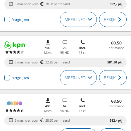
6 maanden voor
28,50 per maand
552,-
p/j
MEER INFO
BEKIJK
Vergelijken
60,50
100
76
incl.
per maand
Mb/s
55 HD
15 ct.
6 maanden voor
32,25 per maand
581,50
p/j
MEER INFO
BEKIJK
Vergelijken
68,50
400
67
incl.
per maand
Mb/s
58 HD
13 ct.
6 maanden voor
28,50 per maand
582,-
p/j