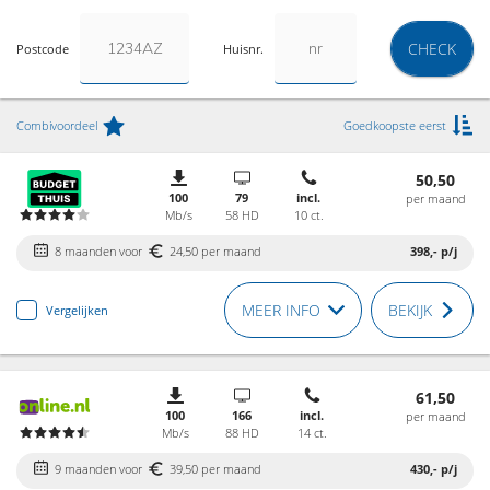
CHECK
Postcode
Huisnr.
Combivoordeel
Goedkoopste eerst
50,50
100
79
incl.
per maand
Mb/s
58 HD
10 ct.
8 maanden voor
24,50 per maand
398,-
p/j
MEER INFO
BEKIJK
Vergelijken
61,50
100
166
incl.
per maand
Mb/s
88 HD
14 ct.
9 maanden voor
39,50 per maand
430,-
p/j