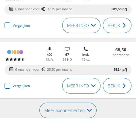
6 maanden voor
32,25 per maand
581,50
p/j
MEER INFO
BEKIJK
Vergelijken
68,50
400
67
incl.
per maand
Mb/s
58 HD
13 ct.
6 maanden voor
28,50 per maand
582,-
p/j
MEER INFO
BEKIJK
Vergelijken
Meer abonnementen