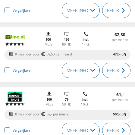
MEER INFO
BEKIJK
Vergelijken
62,50
100
166
incl.
per maand
Mb/s
88 HD
14 ct.
9 maanden voor
39,50 per maand
473,-
p/j
MEER INFO
BEKIJK
Vergelijken
61,-
100
79
incl.
per maand
Mb/s
58 HD
10 ct.
8 maanden voor
32,- per maand
500,-
p/j
MEER INFO
BEKIJK
Vergelijken