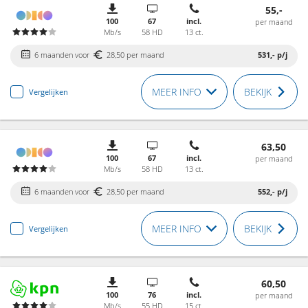
55,-
100
67
incl.
per maand
Mb/s
58 HD
13 ct.
6 maanden voor
28,50 per maand
531,-
p/j
MEER INFO
BEKIJK
Vergelijken
63,50
100
67
incl.
per maand
Mb/s
58 HD
13 ct.
6 maanden voor
28,50 per maand
552,-
p/j
MEER INFO
BEKIJK
Vergelijken
60,50
100
76
incl.
per maand
Mb/s
55 HD
15 ct.