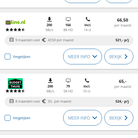
66,50
200
166
incl.
per maand
Mb/s
88 HD
14 ct.
9 maanden voor
43,50 per maand
521,-
p/j
MEER INFO
BEKIJK
Vergelijken
65,-
200
79
incl.
per maand
Mb/s
58 HD
10 ct.
8 maanden voor
33,- per maand
524,-
p/j
MEER INFO
BEKIJK
Vergelijken