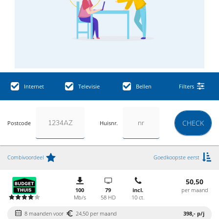
Internet
Televisie
Bellen
Filters
CHECK
Postcode
Huisnr.
Combivoordeel
Goedkoopste eerst
50,50
100
79
incl.
per maand
Mb/s
58 HD
10 ct.
8 maanden voor
24,50 per maand
398,-
p/j