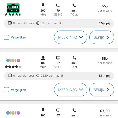
65,-
200
79
incl.
per maand
Mb/s
58 HD
10 ct.
8 maanden voor
33,- per maand
524,-
p/j
MEER INFO
BEKIJK
Vergelijken
55,-
100
67
incl.
per maand
Mb/s
58 HD
13 ct.
6 maanden voor
28,50 per maand
531,-
p/j
MEER INFO
BEKIJK
Vergelijken
63,50
100
67
incl.
per maand