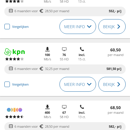
Mb/s
58 HD
13 ct.
6 maanden voor
28,50 per maand
552,-
p/j
MEER INFO
BEKIJK
Vergelijken
60,50
100
76
incl.
per maand
Mb/s
55 HD
15 ct.
6 maanden voor
32,25 per maand
581,50
p/j
MEER INFO
BEKIJK
Vergelijken
68,50
400
67
incl.
per maand
Mb/s
58 HD
13 ct.
6 maanden voor
28,50 per maand
582,-
p/j