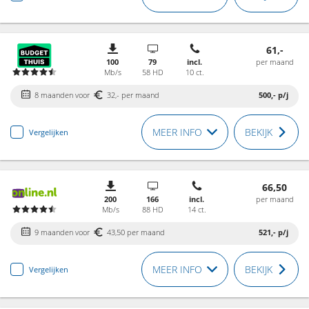
61,-
100
79
incl.
per maand
Mb/s
58 HD
10 ct.
8 maanden voor
32,- per maand
500,-
p/j
MEER INFO
BEKIJK
Vergelijken
66,50
200
166
incl.
per maand
Mb/s
88 HD
14 ct.
9 maanden voor
43,50 per maand
521,-
p/j
MEER INFO
BEKIJK
Vergelijken