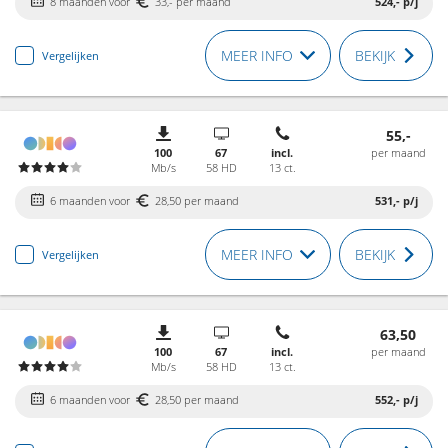
8 maanden voor
33,- per maand
524,-
p/j
MEER INFO
BEKIJK
Vergelijken
55,-
100
67
incl.
per maand
Mb/s
58 HD
13 ct.
6 maanden voor
28,50 per maand
531,-
p/j
MEER INFO
BEKIJK
Vergelijken
63,50
100
67
incl.
per maand
Mb/s
58 HD
13 ct.
6 maanden voor
28,50 per maand
552,-
p/j