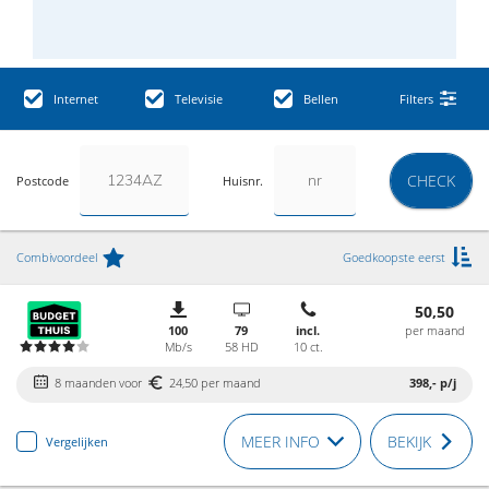
Internet
Televisie
Bellen
Filters
CHECK
Postcode
Huisnr.
Combivoordeel
Goedkoopste eerst
50,50
100
79
incl.
per maand
Mb/s
58 HD
10 ct.
8 maanden voor
24,50 per maand
398,-
p/j
MEER INFO
BEKIJK
Vergelijken