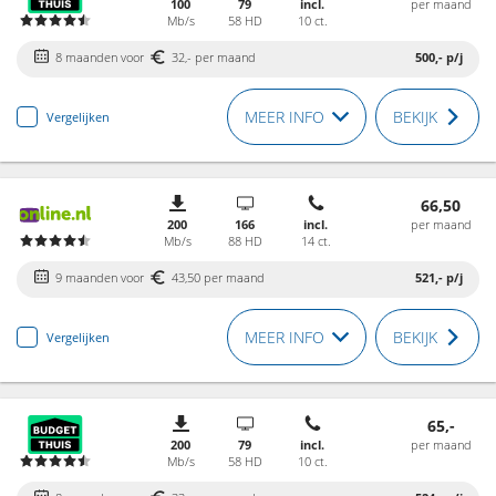
100
79
incl.
per maand
Mb/s
58 HD
10 ct.
8 maanden voor
32,- per maand
500,-
p/j
MEER INFO
BEKIJK
Vergelijken
66,50
200
166
incl.
per maand
Mb/s
88 HD
14 ct.
9 maanden voor
43,50 per maand
521,-
p/j
MEER INFO
BEKIJK
Vergelijken
65,-
200
79
incl.
per maand
Mb/s
58 HD
10 ct.