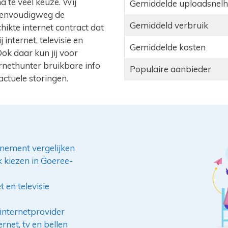
na té veel keuze. Wij
Gemiddelde uploadsnelh
k eenvoudigweg de
Gemiddeld verbruik
hikte internet contract dat
internet, televisie en
Gemiddelde kosten
Ook daar kun jij voor
ernethunter bruikbare info
Populaire aanbieder
actuele storingen.
nement vergelijken
k kiezen in Goeree-
 en televisie
internetprovider
rnet, tv en bellen