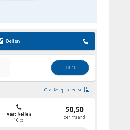
Bellen
CHECK
Goedkoopste eerst
50,50
Vast bellen
per maand
10 ct.