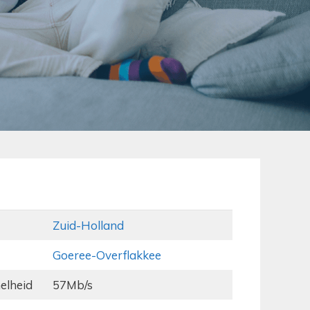
Zuid-Holland
Goeree-Overflakkee
elheid
57Mb/s