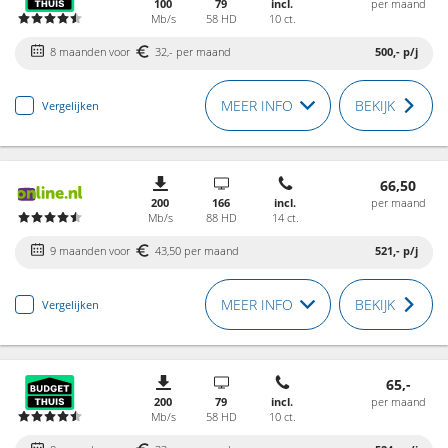
100
79
incl.
per maand
Mb/s
58 HD
10 ct.
8 maanden voor
32,- per maand
500,-
p/j
MEER INFO
BEKIJK
Vergelijken
66,50
200
166
incl.
per maand
Mb/s
88 HD
14 ct.
9 maanden voor
43,50 per maand
521,-
p/j
MEER INFO
BEKIJK
Vergelijken
65,-
200
79
incl.
per maand
Mb/s
58 HD
10 ct.