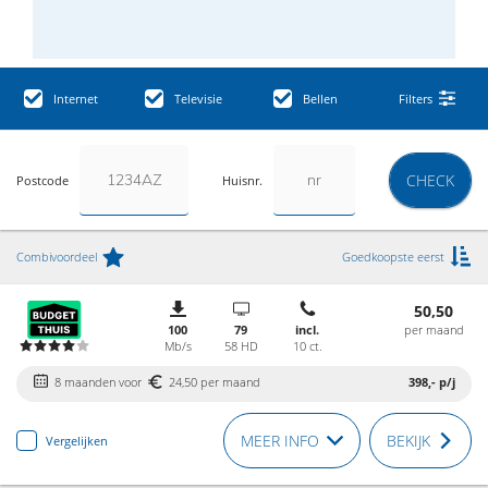
Internet
Televisie
Bellen
Filters
CHECK
Postcode
Huisnr.
Combivoordeel
Goedkoopste eerst
50,50
100
79
incl.
per maand
Mb/s
58 HD
10 ct.
8 maanden voor
24,50 per maand
398,-
p/j
MEER INFO
BEKIJK
Vergelijken