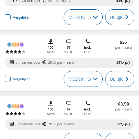
8 maanden voor
33,- per maand
524,-
p/j
MEER INFO
BEKIJK
Vergelijken
55,-
100
67
incl.
per maand
Mb/s
58 HD
13 ct.
6 maanden voor
28,50 per maand
531,-
p/j
MEER INFO
BEKIJK
Vergelijken
63,50
100
67
incl.
per maand
Mb/s
58 HD
13 ct.
6 maanden voor
28,50 per maand
552,-
p/j