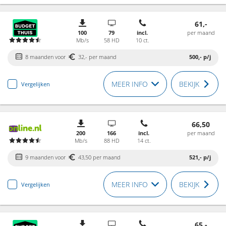
61,-
100
79
incl.
per maand
Mb/s
58 HD
10 ct.
8 maanden voor
32,- per maand
500,-
p/j
MEER INFO
BEKIJK
Vergelijken
66,50
200
166
incl.
per maand
Mb/s
88 HD
14 ct.
9 maanden voor
43,50 per maand
521,-
p/j
MEER INFO
BEKIJK
Vergelijken
65,-