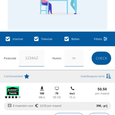
Internet
Televisie
Bellen
Filters
CHECK
Postcode
Huisnr.
Combivoordeel
Goedkoopste eerst
50,50
100
79
incl.
per maand
Mb/s
58 HD
10 ct.
8 maanden voor
24,50 per maand
398,-
p/j