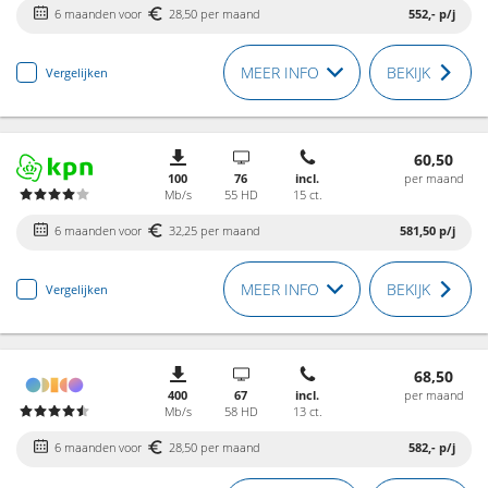
6 maanden voor
28,50 per maand
552,-
p/j
MEER INFO
BEKIJK
Vergelijken
60,50
100
76
incl.
per maand
Mb/s
55 HD
15 ct.
6 maanden voor
32,25 per maand
581,50
p/j
MEER INFO
BEKIJK
Vergelijken
68,50
400
67
incl.
per maand
Mb/s
58 HD
13 ct.
6 maanden voor
28,50 per maand
582,-
p/j