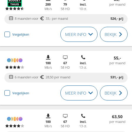
200
79
incl.
per maand
Mb/s
58 HD
10 ct.
8 maanden voor
33,- per maand
524,-
p/j
MEER INFO
BEKIJK
Vergelijken
55,-
100
67
incl.
per maand
Mb/s
58 HD
13 ct.
6 maanden voor
28,50 per maand
531,-
p/j
MEER INFO
BEKIJK
Vergelijken
63,50
100
67
incl.
per maand
Mb/s
58 HD
13 ct.