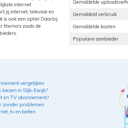
Gemiddelde uploadsnelh
ijkste internet
ij internet, televisie en
Gemiddeld verbruik
 is ook een optie! Daarbij
ver thema’s zoals de
Gemiddelde kosten
bieders.
Populaire aanbieder
nnement vergelijken
 kiezen in Slijk-Ewijk?
rnet en TV abonnement?
er zonder problemen
net, tv en bellen
k