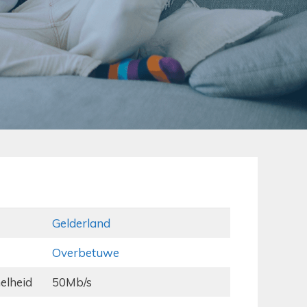
Gelderland
Overbetuwe
elheid
50Mb/s