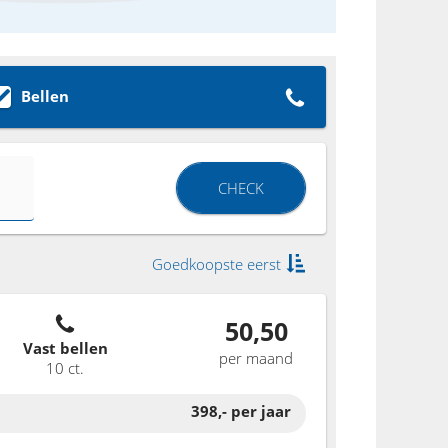
Bellen
CHECK
Goedkoopste eerst
50,50
Vast bellen
per maand
10 ct.
398,-
per jaar