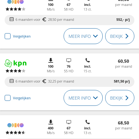
100
67
incl.
per maand
Mb/s
58 HD
13 ct.
6 maanden voor
28,50 per maand
552,-
p/j
MEER INFO
BEKIJK
Vergelijken
60,50
100
76
incl.
per maand
Mb/s
55 HD
15 ct.
6 maanden voor
32,25 per maand
581,50
p/j
MEER INFO
BEKIJK
Vergelijken
68,50
400
67
incl.
per maand
Mb/s
58 HD
13 ct.