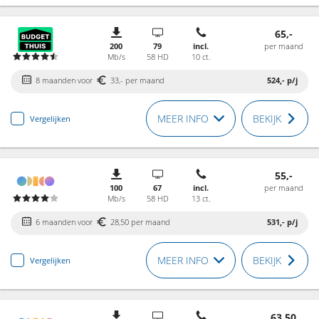
65,-
200
79
incl.
per maand
Mb/s
58 HD
10 ct.
8 maanden voor
33,- per maand
524,-
p/j
MEER INFO
BEKIJK
Vergelijken
55,-
100
67
incl.
per maand
Mb/s
58 HD
13 ct.
6 maanden voor
28,50 per maand
531,-
p/j
MEER INFO
BEKIJK
Vergelijken
63,50