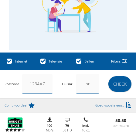
Internet
Televisie
Bellen
Filters
CHECK
Postcode
Huisnr.
Combivoordeel
Goedkoopste eerst
50,50
100
79
incl.
per maand
Mb/s
58 HD
10 ct.