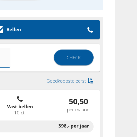
Bellen
CHECK
Goedkoopste eerst
50,50
Vast bellen
per maand
10 ct.
398,-
per jaar