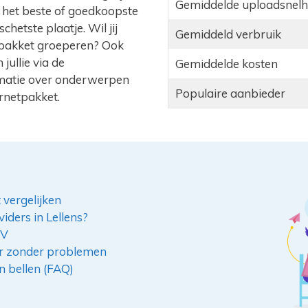
Gemiddelde uploadsnelh
d het beste of goedkoopste
hetste plaatje. Wil jij
Gemiddeld verbruik
n-1 pakket groeperen? Ook
jullie via de
Gemiddelde kosten
ormatie over onderwerpen
Populaire aanbieder
ernetpakket.
 vergelijken
iders in Lellens?
TV
er zonder problemen
en bellen (FAQ)