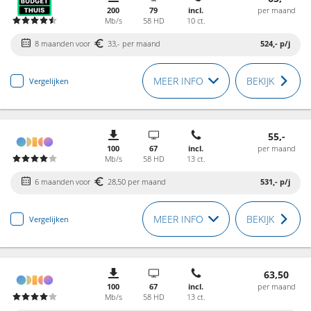
200
79
incl.
per maand
Mb/s
58 HD
10 ct.
8 maanden voor
33,- per maand
524,-
p/j
MEER INFO
BEKIJK
Vergelijken
55,-
100
67
incl.
per maand
Mb/s
58 HD
13 ct.
6 maanden voor
28,50 per maand
531,-
p/j
MEER INFO
BEKIJK
Vergelijken
63,50
100
67
incl.
per maand
Mb/s
58 HD
13 ct.