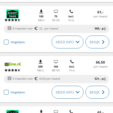
61,-
100
79
incl.
per maand
Mb/s
58 HD
10 ct.
8 maanden voor
32,- per maand
500,-
p/j
MEER INFO
BEKIJK
Vergelijken
66,50
200
166
incl.
per maand
Mb/s
88 HD
14 ct.
9 maanden voor
43,50 per maand
521,-
p/j
MEER INFO
BEKIJK
Vergelijken
65,-