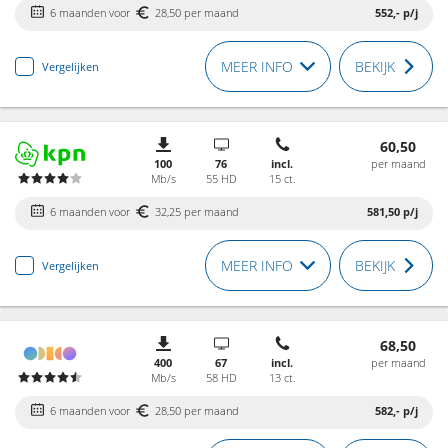
6 maanden voor
28,50 per maand
552,-
p/j
MEER INFO
BEKIJK
Vergelijken
60,50
100
76
incl.
per maand
Mb/s
55 HD
15 ct.
6 maanden voor
32,25 per maand
581,50
p/j
MEER INFO
BEKIJK
Vergelijken
68,50
400
67
incl.
per maand
Mb/s
58 HD
13 ct.
6 maanden voor
28,50 per maand
582,-
p/j