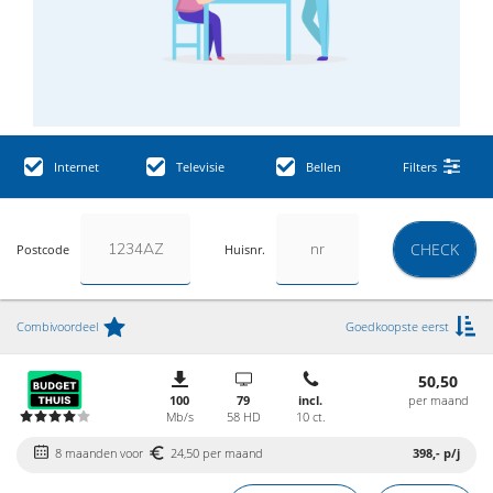
Internet
Televisie
Bellen
Filters
CHECK
Postcode
Huisnr.
Combivoordeel
Goedkoopste eerst
50,50
100
79
incl.
per maand
Mb/s
58 HD
10 ct.
8 maanden voor
24,50 per maand
398,-
p/j