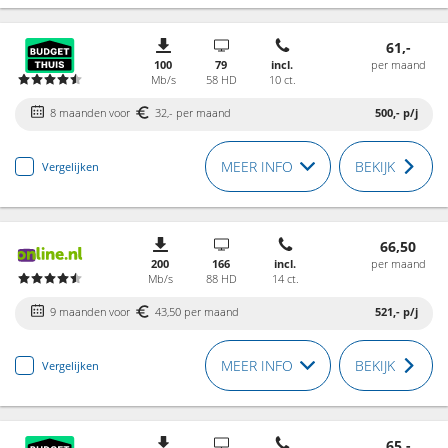
61,-
100
79
incl.
per maand
Mb/s
58 HD
10 ct.
8 maanden voor
32,- per maand
500,-
p/j
MEER INFO
BEKIJK
Vergelijken
66,50
200
166
incl.
per maand
Mb/s
88 HD
14 ct.
9 maanden voor
43,50 per maand
521,-
p/j
MEER INFO
BEKIJK
Vergelijken
65,-