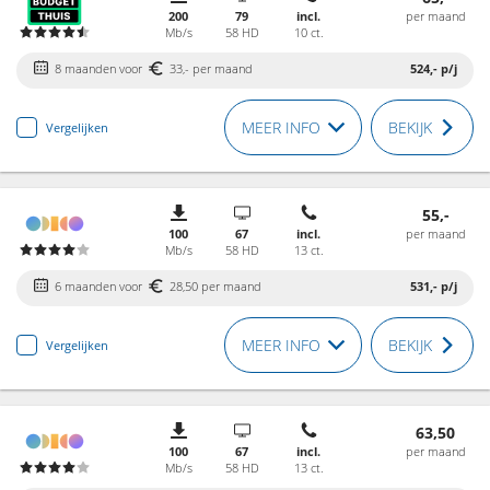
200
79
incl.
per maand
Mb/s
58 HD
10 ct.
8 maanden voor
33,- per maand
524,-
p/j
MEER INFO
BEKIJK
Vergelijken
55,-
100
67
incl.
per maand
Mb/s
58 HD
13 ct.
6 maanden voor
28,50 per maand
531,-
p/j
MEER INFO
BEKIJK
Vergelijken
63,50
100
67
incl.
per maand
Mb/s
58 HD
13 ct.