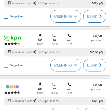
6 maanden voor
28,50 per maand
552,-
p/j
MEER INFO
BEKIJK
Vergelijken
60,50
100
76
incl.
per maand
Mb/s
55 HD
15 ct.
6 maanden voor
32,25 per maand
581,50
p/j
MEER INFO
BEKIJK
Vergelijken
68,50
400
67
incl.
per maand
Mb/s
58 HD
13 ct.
6 maanden voor
28,50 per maand
582,-
p/j