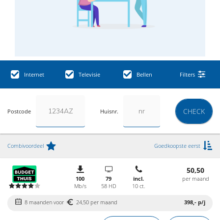
Internet
Televisie
Bellen
Filters
CHECK
Postcode
Huisnr.
Combivoordeel
Goedkoopste eerst
50,50
100
79
incl.
per maand
Mb/s
58 HD
10 ct.
8 maanden voor
24,50 per maand
398,-
p/j