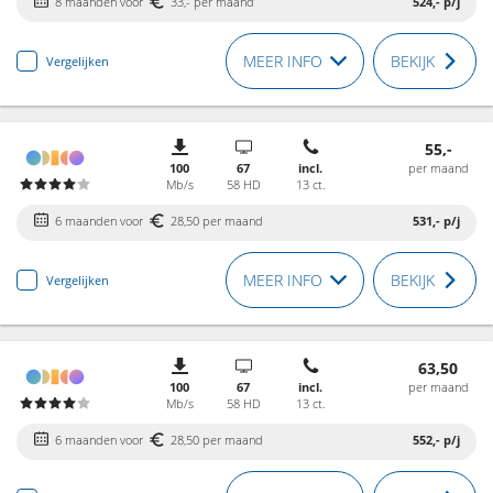
8 maanden voor
33,- per maand
524,-
p/j
MEER INFO
BEKIJK
Vergelijken
55,-
100
67
incl.
per maand
Mb/s
58 HD
13 ct.
6 maanden voor
28,50 per maand
531,-
p/j
MEER INFO
BEKIJK
Vergelijken
63,50
100
67
incl.
per maand
Mb/s
58 HD
13 ct.
6 maanden voor
28,50 per maand
552,-
p/j