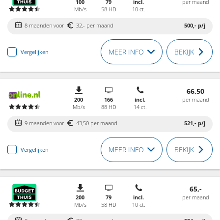
100
79
incl.
per maand
Mb/s
58 HD
10 ct.
8 maanden voor
32,- per maand
500,-
p/j
MEER INFO
BEKIJK
Vergelijken
66,50
200
166
incl.
per maand
Mb/s
88 HD
14 ct.
9 maanden voor
43,50 per maand
521,-
p/j
MEER INFO
BEKIJK
Vergelijken
65,-
200
79
incl.
per maand
Mb/s
58 HD
10 ct.