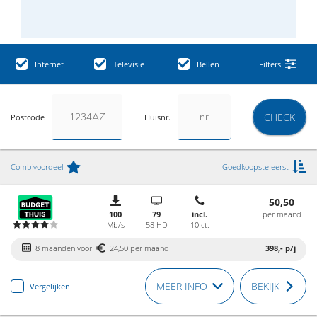
Internet
Televisie
Bellen
Filters
CHECK
Postcode
Huisnr.
Combivoordeel
Goedkoopste eerst
50,50
100
79
incl.
per maand
Mb/s
58 HD
10 ct.
8 maanden voor
24,50 per maand
398,-
p/j
MEER INFO
BEKIJK
Vergelijken