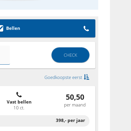
Bellen
CHECK
Goedkoopste eerst
50,50
Vast bellen
per maand
10 ct.
398,-
per jaar