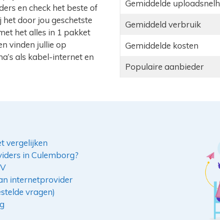
Gemiddelde uploadsnelh
ers en check het beste of
 het door jou geschetste
Gemiddeld verbruik
met het alles in 1 pakket
n vinden jullie op
Gemiddelde kosten
ma’s als kabel-internet en
Populaire aanbieder
t vergelijken
viders in Culemborg?
TV
n internetprovider
estelde vragen)
rg