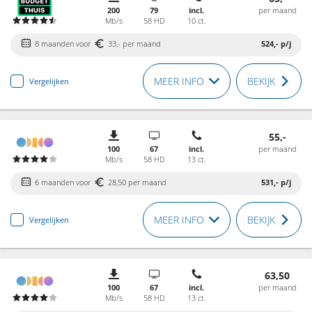
200
79
incl.
per maand
Mb/s
58 HD
10 ct.
8 maanden voor
33,- per maand
524,-
p/j
MEER INFO
BEKIJK
Vergelijken
55,-
100
67
incl.
per maand
Mb/s
58 HD
13 ct.
6 maanden voor
28,50 per maand
531,-
p/j
MEER INFO
BEKIJK
Vergelijken
63,50
100
67
incl.
per maand
Mb/s
58 HD
13 ct.