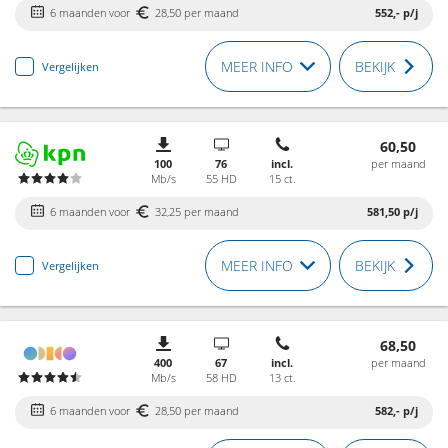
6 maanden voor
28,50 per maand
552,-
p/j
MEER INFO
BEKIJK
Vergelijken
60,50
100
76
incl.
per maand
Mb/s
55 HD
15 ct.
6 maanden voor
32,25 per maand
581,50
p/j
MEER INFO
BEKIJK
Vergelijken
68,50
400
67
incl.
per maand
Mb/s
58 HD
13 ct.
6 maanden voor
28,50 per maand
582,-
p/j