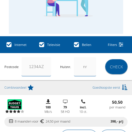
Internet
Televisie
Bellen
Filters
CHECK
Postcode
Huisnr.
Combivoordeel
Goedkoopste eerst
50,50
100
79
incl.
per maand
Mb/s
58 HD
10 ct.
8 maanden voor
24,50 per maand
398,-
p/j