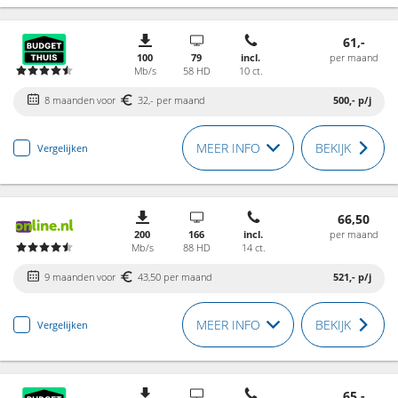
61,-
100
79
incl.
per maand
Mb/s
58 HD
10 ct.
8 maanden voor
32,- per maand
500,-
p/j
MEER INFO
BEKIJK
Vergelijken
66,50
200
166
incl.
per maand
Mb/s
88 HD
14 ct.
9 maanden voor
43,50 per maand
521,-
p/j
MEER INFO
BEKIJK
Vergelijken
65,-