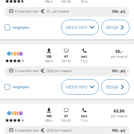
Mb/s
58 HD
10 ct.
8 maanden voor
33,- per maand
524,-
p/j
MEER INFO
BEKIJK
Vergelijken
55,-
100
67
incl.
per maand
Mb/s
58 HD
13 ct.
6 maanden voor
28,50 per maand
531,-
p/j
MEER INFO
BEKIJK
Vergelijken
63,50
100
67
incl.
per maand
Mb/s
58 HD
13 ct.
6 maanden voor
28,50 per maand
552,-
p/j