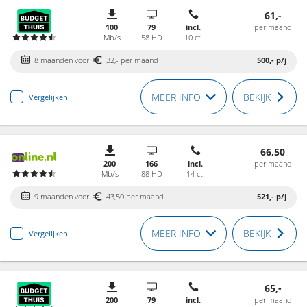
61,-
100
79
incl.
per maand
Mb/s
58 HD
10 ct.
8 maanden voor
32,- per maand
500,-
p/j
MEER INFO
BEKIJK
Vergelijken
66,50
200
166
incl.
per maand
Mb/s
88 HD
14 ct.
9 maanden voor
43,50 per maand
521,-
p/j
MEER INFO
BEKIJK
Vergelijken
65,-
200
79
incl.
per maand