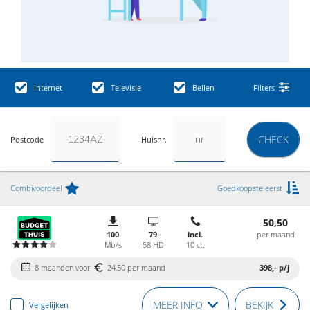
Internet
Televisie
Bellen
Filters
CHECK
Postcode
Huisnr.
Combivoordeel
Goedkoopste eerst
50,50
100
79
incl.
per maand
Mb/s
58 HD
10 ct.
8 maanden voor
24,50 per maand
398,-
p/j
MEER INFO
BEKIJK
Vergelijken