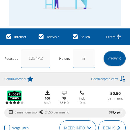
Internet
Televisie
Bellen
Filters
CHECK
Postcode
Huisnr.
Combivoordeel
Goedkoopste eerst
50,50
100
79
incl.
per maand
Mb/s
58 HD
10 ct.
8 maanden voor
24,50 per maand
398,-
p/j
MEER INFO
BEKIJK
Vergelijken