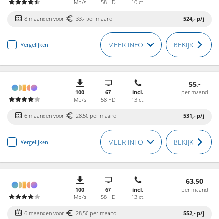
Mb/s
58 HD
10 ct.
8 maanden voor
33,- per maand
524,-
p/j
MEER INFO
BEKIJK
Vergelijken
55,-
100
67
incl.
per maand
Mb/s
58 HD
13 ct.
6 maanden voor
28,50 per maand
531,-
p/j
MEER INFO
BEKIJK
Vergelijken
63,50
100
67
incl.
per maand
Mb/s
58 HD
13 ct.
6 maanden voor
28,50 per maand
552,-
p/j