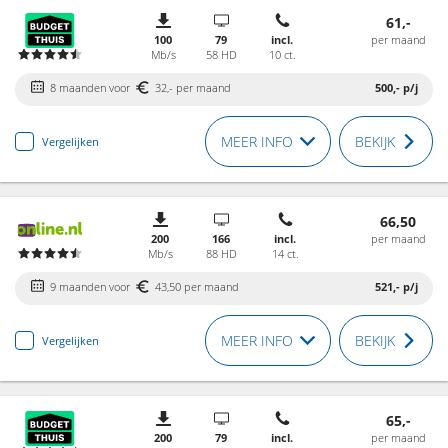
61,-
100
79
incl.
per maand
Mb/s
58 HD
10 ct.
8 maanden voor
32,- per maand
500,-
p/j
MEER INFO
BEKIJK
Vergelijken
66,50
200
166
incl.
per maand
Mb/s
88 HD
14 ct.
9 maanden voor
43,50 per maand
521,-
p/j
MEER INFO
BEKIJK
Vergelijken
65,-
200
79
incl.
per maand