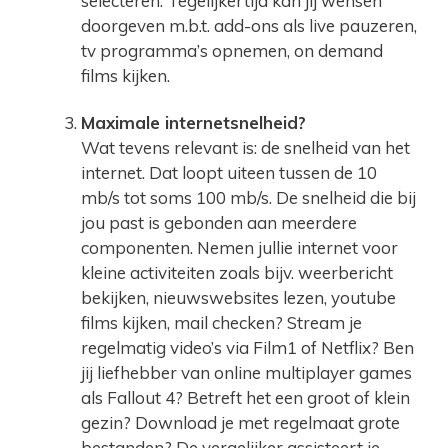
selecteren. Tegelijkertijd kan jij wensen
doorgeven m.b.t. add-ons als live pauzeren,
tv programma’s opnemen, on demand
films kijken.
Maximale internetsnelheid?
Wat tevens relevant is: de snelheid van het
internet. Dat loopt uiteen tussen de 10
mb/s tot soms 100 mb/s. De snelheid die bij
jou past is gebonden aan meerdere
componenten. Nemen jullie internet voor
kleine activiteiten zoals bijv. weerbericht
bekijken, nieuwswebsites lezen, youtube
films kijken, mail checken? Stream je
regelmatig video’s via Film1 of Netflix? Ben
jij liefhebber van online multiplayer games
als Fallout 4? Betreft het een groot of klein
gezin? Download je met regelmaat grote
bestanden? De vergelijker assisteert je