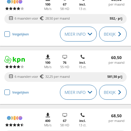
100
67
incl.
per maand
Mb/s
58 HD
13 ct.
6 maanden voor
28,50 per maand
552,-
p/j
MEER INFO
BEKIJK
Vergelijken
60,50
100
76
incl.
per maand
Mb/s
55 HD
15 ct.
6 maanden voor
32,25 per maand
581,50
p/j
MEER INFO
BEKIJK
Vergelijken
68,50
400
67
incl.
per maand
Mb/s
58 HD
13 ct.