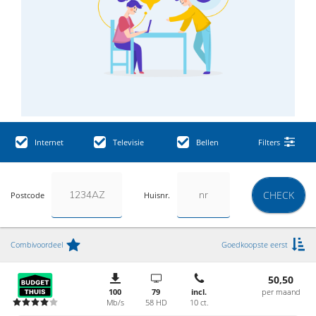
Internet
Televisie
Bellen
Filters
CHECK
Postcode
Huisnr.
Combivoordeel
Goedkoopste eerst
50,50
100
79
incl.
per maand
Mb/s
58 HD
10 ct.