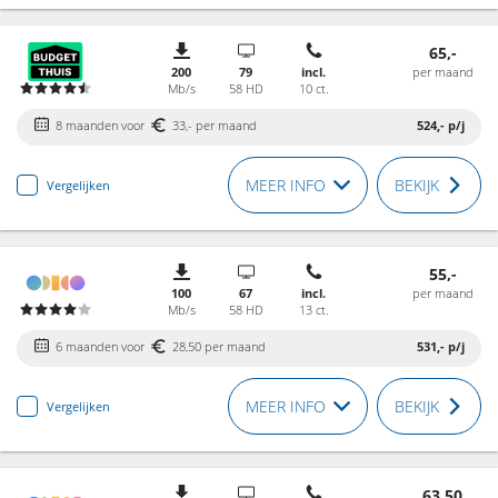
65,-
200
79
incl.
per maand
Mb/s
58 HD
10 ct.
8 maanden voor
33,- per maand
524,-
p/j
MEER INFO
BEKIJK
Vergelijken
55,-
100
67
incl.
per maand
Mb/s
58 HD
13 ct.
6 maanden voor
28,50 per maand
531,-
p/j
MEER INFO
BEKIJK
Vergelijken
63,50