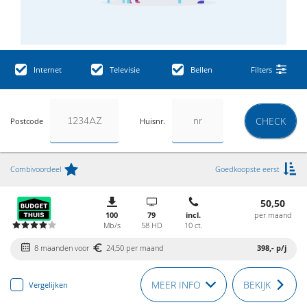
Internet
Televisie
Bellen
Filters
CHECK
Postcode
Huisnr.
Combivoordeel
Goedkoopste eerst
50,50
100
79
incl.
per maand
Mb/s
58 HD
10 ct.
8 maanden voor
24,50 per maand
398,-
p/j
MEER INFO
BEKIJK
Vergelijken