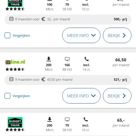
100
79
incl.
per maand
Mb/s
58 HD
10 ct.
8 maanden voor
32,- per maand
500,-
p/j
MEER INFO
BEKIJK
Vergelijken
66,50
200
166
incl.
per maand
Mb/s
88 HD
14 ct.
9 maanden voor
43,50 per maand
521,-
p/j
MEER INFO
BEKIJK
Vergelijken
65,-
200
79
incl.
per maand
Mb/s
58 HD
10 ct.