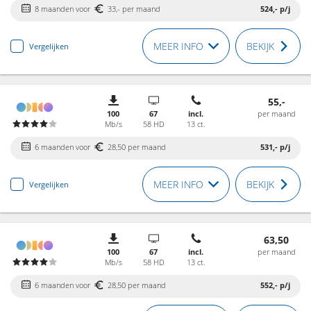
8 maanden voor
33,- per maand
524,-
p/j
MEER INFO
BEKIJK
Vergelijken
55,-
100
67
incl.
per maand
Mb/s
58 HD
13 ct.
6 maanden voor
28,50 per maand
531,-
p/j
MEER INFO
BEKIJK
Vergelijken
63,50
100
67
incl.
per maand
Mb/s
58 HD
13 ct.
6 maanden voor
28,50 per maand
552,-
p/j