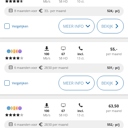
Mb/s
58 HD
10 ct.
8 maanden voor
33,- per maand
524,-
p/j
MEER INFO
BEKIJK
Vergelijken
55,-
100
67
incl.
per maand
Mb/s
58 HD
13 ct.
6 maanden voor
28,50 per maand
531,-
p/j
MEER INFO
BEKIJK
Vergelijken
63,50
100
67
incl.
per maand
Mb/s
58 HD
13 ct.
6 maanden voor
28,50 per maand
552,-
p/j