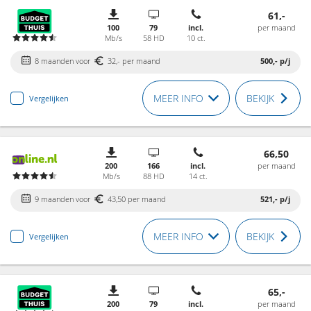
61,-
100
79
incl.
per maand
Mb/s
58 HD
10 ct.
8 maanden voor
32,- per maand
500,-
p/j
MEER INFO
BEKIJK
Vergelijken
66,50
200
166
incl.
per maand
Mb/s
88 HD
14 ct.
9 maanden voor
43,50 per maand
521,-
p/j
MEER INFO
BEKIJK
Vergelijken
65,-
200
79
incl.
per maand