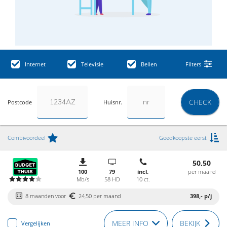
Internet
Televisie
Bellen
Filters
CHECK
Postcode
Huisnr.
Combivoordeel
Goedkoopste eerst
50,50
100
79
incl.
per maand
Mb/s
58 HD
10 ct.
8 maanden voor
24,50 per maand
398,-
p/j
MEER INFO
BEKIJK
Vergelijken