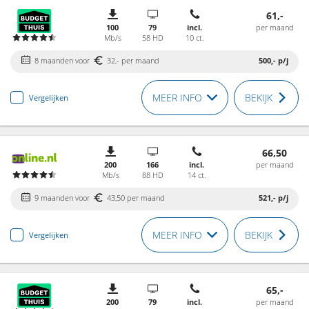
61,-
100
79
incl.
per maand
Mb/s
58 HD
10 ct.
8 maanden voor
32,- per maand
500,-
p/j
MEER INFO
BEKIJK
Vergelijken
66,50
200
166
incl.
per maand
Mb/s
88 HD
14 ct.
9 maanden voor
43,50 per maand
521,-
p/j
MEER INFO
BEKIJK
Vergelijken
65,-
200
79
incl.
per maand