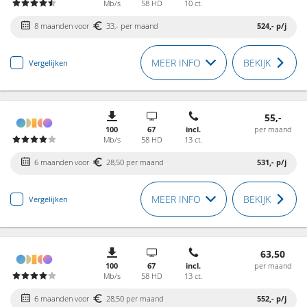
Mb/s
58 HD
10 ct.
8 maanden voor
33,- per maand
524,-
p/j
MEER INFO
BEKIJK
Vergelijken
55,-
100
67
incl.
per maand
Mb/s
58 HD
13 ct.
6 maanden voor
28,50 per maand
531,-
p/j
MEER INFO
BEKIJK
Vergelijken
63,50
100
67
incl.
per maand
Mb/s
58 HD
13 ct.
6 maanden voor
28,50 per maand
552,-
p/j