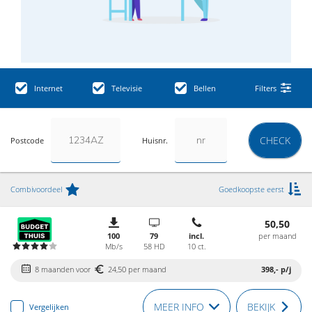
Internet
Televisie
Bellen
Filters
CHECK
Postcode
Huisnr.
Combivoordeel
Goedkoopste eerst
50,50
100
79
incl.
per maand
Mb/s
58 HD
10 ct.
8 maanden voor
24,50 per maand
398,-
p/j
MEER INFO
BEKIJK
Vergelijken