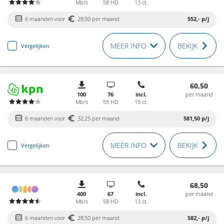
Mb/s
58 HD
13 ct.
6 maanden voor
28,50 per maand
552,-
p/j
MEER INFO
BEKIJK
Vergelijken
60,50
100
76
incl.
per maand
Mb/s
55 HD
15 ct.
6 maanden voor
32,25 per maand
581,50
p/j
MEER INFO
BEKIJK
Vergelijken
68,50
400
67
incl.
per maand
Mb/s
58 HD
13 ct.
6 maanden voor
28,50 per maand
582,-
p/j