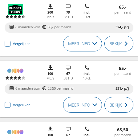
65,-
200
79
incl.
per maand
Mb/s
58 HD
10 ct.
8 maanden voor
33,- per maand
524,-
p/j
MEER INFO
BEKIJK
Vergelijken
55,-
100
67
incl.
per maand
Mb/s
58 HD
13 ct.
6 maanden voor
28,50 per maand
531,-
p/j
MEER INFO
BEKIJK
Vergelijken
63,50
100
67
incl.
per maand