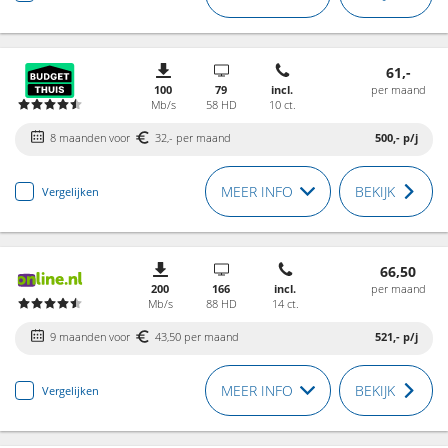
61,-
100
79
incl.
per maand
Mb/s
58 HD
10 ct.
8 maanden voor
32,- per maand
500,-
p/j
MEER INFO
BEKIJK
Vergelijken
66,50
200
166
incl.
per maand
Mb/s
88 HD
14 ct.
9 maanden voor
43,50 per maand
521,-
p/j
MEER INFO
BEKIJK
Vergelijken