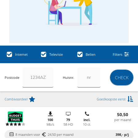
Internet
Televisie
Bellen
Filters
CHECK
Postcode
Huisnr.
Combivoordeel
Goedkoopste eerst
50,50
100
79
incl.
per maand
Mb/s
58 HD
10 ct.
8 maanden voor
24,50 per maand
398,-
p/j