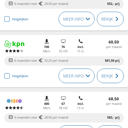
6 maanden voor
28,50 per maand
552,-
p/j
MEER INFO
BEKIJK
Vergelijken
60,50
100
76
incl.
per maand
Mb/s
55 HD
15 ct.
6 maanden voor
32,25 per maand
581,50
p/j
MEER INFO
BEKIJK
Vergelijken
68,50
400
67
incl.
per maand
Mb/s
58 HD
13 ct.
6 maanden voor
28,50 per maand
582,-
p/j