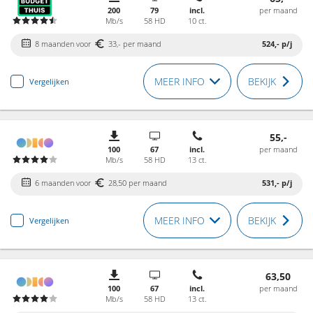
200
79
incl.
per maand
Mb/s
58 HD
10 ct.
8 maanden voor
33,- per maand
524,-
p/j
MEER INFO
BEKIJK
Vergelijken
55,-
100
67
incl.
per maand
Mb/s
58 HD
13 ct.
6 maanden voor
28,50 per maand
531,-
p/j
MEER INFO
BEKIJK
Vergelijken
63,50
100
67
incl.
per maand
Mb/s
58 HD
13 ct.