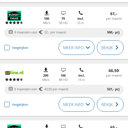
61,-
100
79
incl.
per maand
Mb/s
58 HD
10 ct.
8 maanden voor
32,- per maand
500,-
p/j
MEER INFO
BEKIJK
Vergelijken
66,50
200
166
incl.
per maand
Mb/s
88 HD
14 ct.
9 maanden voor
43,50 per maand
521,-
p/j
MEER INFO
BEKIJK
Vergelijken
65,-