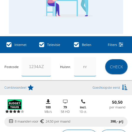
Internet
Televisie
Bellen
Filters
CHECK
Postcode
Huisnr.
Combivoordeel
Goedkoopste eerst
50,50
100
79
incl.
per maand
Mb/s
58 HD
10 ct.
8 maanden voor
24,50 per maand
398,-
p/j