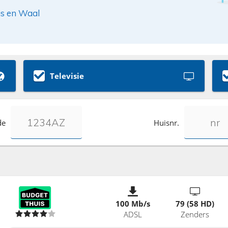
as en Waal
Televisie
de
Huisnr.
100 Mb/s
79 (58 HD)
ADSL
Zenders