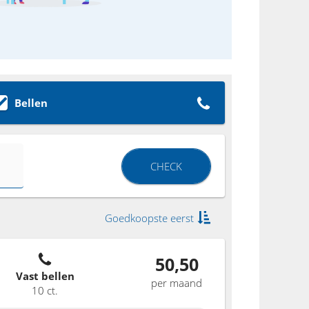
Bellen
CHECK
Goedkoopste eerst
50,50
Vast bellen
per maand
10 ct.