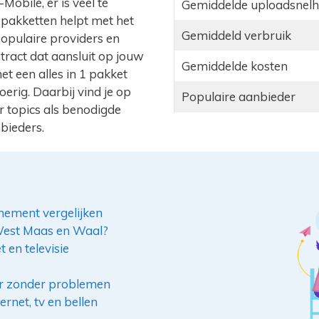
obile, er is veel te
Gemiddelde uploadsnelh
t pakketten helpt met het
Gemiddeld verbruik
opulaire providers en
ntract dat aansluit op jouw
Gemiddelde kosten
et een alles in 1 pakket
rig. Daarbij vind je op
Populaire aanbieder
r topics als benodigde
bieders.
nement vergelijken
 West Maas en Waal?
 en televisie
er zonder problemen
rnet, tv en bellen