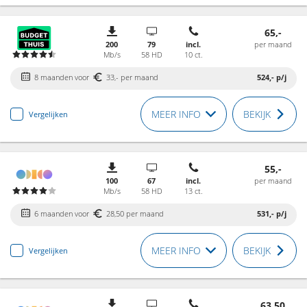
65,-
200
79
incl.
per maand
Mb/s
58 HD
10 ct.
8 maanden voor
33,- per maand
524,-
p/j
MEER INFO
BEKIJK
Vergelijken
55,-
100
67
incl.
per maand
Mb/s
58 HD
13 ct.
6 maanden voor
28,50 per maand
531,-
p/j
MEER INFO
BEKIJK
Vergelijken
63,50