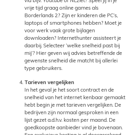
via bijv. Youtube of NLziet? Speel jij in je
vrije tijd graag online games als
Borderlands 2? Zijn er kinderen die PC’s,
laptops of smartphones hebben? Moet je
voor werk vaak grote bijlagen
downloaden? Internethunter assisteert je
daarbij. Selecteer ‘welke snelheid past bij
mij’? Hier geven wij advies betreffende de
gewenste snelheid die matcht bij allerlei
type gebruikers.
Tarieven vergelijken
In het geval je het soort contract en de
snelheid van het internet kenbaar gemaakt
hebt begin je met tarieven vergelijken. De
bedrijven zijn normaal gesproken in een
lijst gezet a.d.h.v. kosten per maand. De
goedkoopste aanbieder vind je bovenaan.
Een exclusieve korting is al doorgerekend