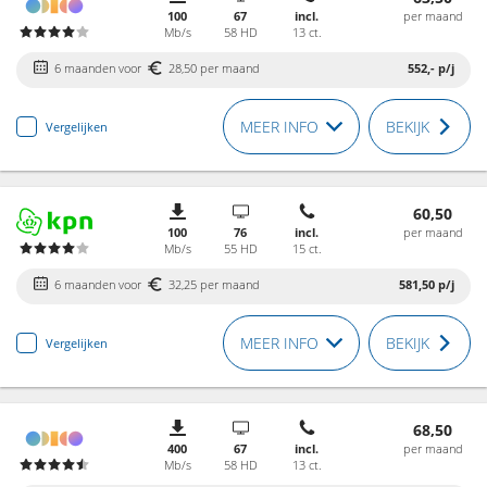
100
67
incl.
per maand
Mb/s
58 HD
13 ct.
6 maanden voor
28,50 per maand
552,-
p/j
MEER INFO
BEKIJK
Vergelijken
60,50
100
76
incl.
per maand
Mb/s
55 HD
15 ct.
6 maanden voor
32,25 per maand
581,50
p/j
MEER INFO
BEKIJK
Vergelijken
68,50
400
67
incl.
per maand
Mb/s
58 HD
13 ct.