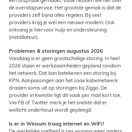
een afspraak gemaakt. Vaak hebben we het over
de overstapservice. Het grootste gemak is dat de
providers zelf bijna alles regelen. Bij veel
providers krijg je wel een nieuwe modem. Ook
ontvang je hiervoor hulp en ondersteuning
(installateur).
Problemen & storingen augustus 2026
Vandaag is er geen grootschalige storing. In heel
2026 staan er werkzaamheden gepland rondom
het netwerk. Dat kan betekenen een storing bij
KPN. Aanpassingen aan het coax kabelnetwerk
draaien soms uit op storingen bij Ziggo. De
provider in kwestie ligt dit vaak per mail kort toe.
Via FB of Twitter merk je het snelste dat er
wellicht onderhoud wordt gepleegd.
Is er in Winsum traag internet en WiFi?
De werkelijke snelheid is per woning weer anders.