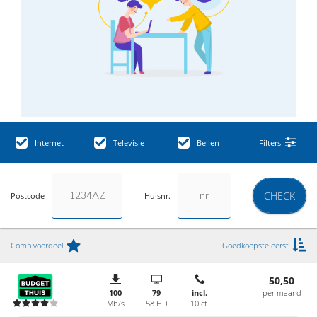
Internet
Televisie
Bellen
Filters
CHECK
Postcode
Huisnr.
Combivoordeel
Goedkoopste eerst
50,50
100
79
incl.
per maand
Mb/s
58 HD
10 ct.