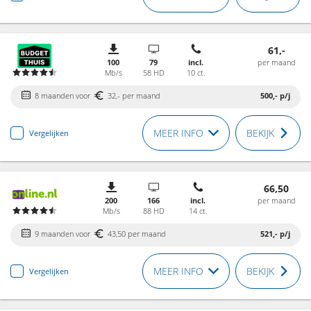
61,-
100
79
incl.
per maand
Mb/s
58 HD
10 ct.
8 maanden voor
32,- per maand
500,-
p/j
MEER INFO
BEKIJK
Vergelijken
66,50
200
166
incl.
per maand
Mb/s
88 HD
14 ct.
9 maanden voor
43,50 per maand
521,-
p/j
MEER INFO
BEKIJK
Vergelijken