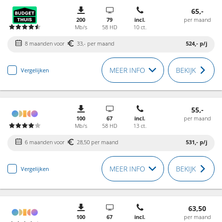
65,-
200
79
incl.
per maand
Mb/s
58 HD
10 ct.
8 maanden voor
33,- per maand
524,-
p/j
MEER INFO
BEKIJK
Vergelijken
55,-
100
67
incl.
per maand
Mb/s
58 HD
13 ct.
6 maanden voor
28,50 per maand
531,-
p/j
MEER INFO
BEKIJK
Vergelijken
63,50
100
67
incl.
per maand