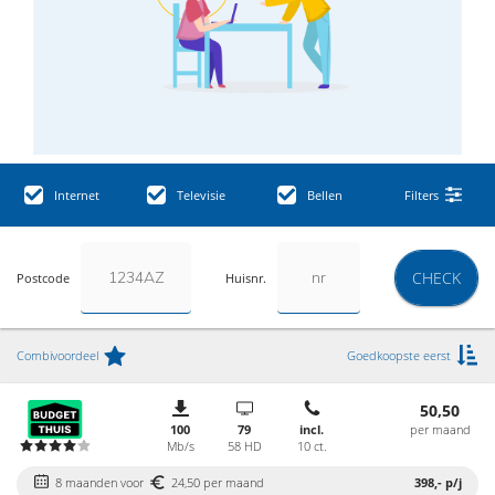
Internet
Televisie
Bellen
Filters
CHECK
Postcode
Huisnr.
Combivoordeel
Goedkoopste eerst
50,50
100
79
incl.
per maand
Mb/s
58 HD
10 ct.
8 maanden voor
24,50 per maand
398,-
p/j