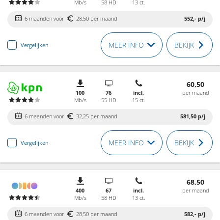
Mb/s
58 HD
13 ct.
6 maanden voor
28,50 per maand
552,-
p/j
MEER INFO
BEKIJK
Vergelijken
60,50
100
76
incl.
per maand
Mb/s
55 HD
15 ct.
6 maanden voor
32,25 per maand
581,50
p/j
MEER INFO
BEKIJK
Vergelijken
68,50
400
67
incl.
per maand
Mb/s
58 HD
13 ct.
6 maanden voor
28,50 per maand
582,-
p/j