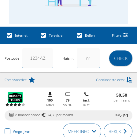
Internet
Televisie
Bellen
Filters
CHECK
Postcode
Huisnr.
Combivoordeel
Goedkoopste eerst
50,50
100
79
incl.
per maand
Mb/s
58 HD
10 ct.
8 maanden voor
24,50 per maand
398,-
p/j
MEER INFO
BEKIJK
Vergelijken