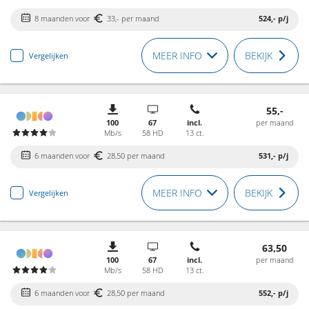
8 maanden voor
33,- per maand
524,-
p/j
MEER INFO
BEKIJK
Vergelijken
55,-
100
67
incl.
per maand
Mb/s
58 HD
13 ct.
6 maanden voor
28,50 per maand
531,-
p/j
MEER INFO
BEKIJK
Vergelijken
63,50
100
67
incl.
per maand
Mb/s
58 HD
13 ct.
6 maanden voor
28,50 per maand
552,-
p/j