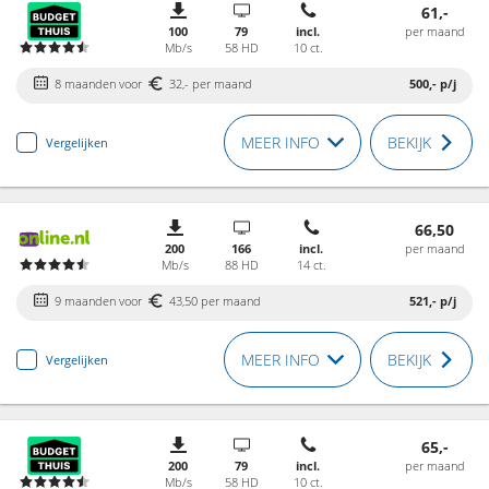
61,-
100
79
incl.
per maand
Mb/s
58 HD
10 ct.
8 maanden voor
32,- per maand
500,-
p/j
MEER INFO
BEKIJK
Vergelijken
66,50
200
166
incl.
per maand
Mb/s
88 HD
14 ct.
9 maanden voor
43,50 per maand
521,-
p/j
MEER INFO
BEKIJK
Vergelijken
65,-
200
79
incl.
per maand
Mb/s
58 HD
10 ct.