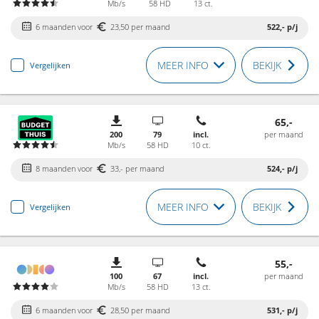
Mb/s
58 HD
13 ct.
6 maanden voor
23,50 per maand
522,-
p/j
MEER INFO
BEKIJK
Vergelijken
65,-
200
79
incl.
per maand
Mb/s
58 HD
10 ct.
8 maanden voor
33,- per maand
524,-
p/j
MEER INFO
BEKIJK
Vergelijken
55,-
100
67
incl.
per maand
Mb/s
58 HD
13 ct.
6 maanden voor
28,50 per maand
531,-
p/j