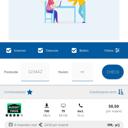
Internet
Televisie
Bellen
Filters
CHECK
Postcode
Huisnr.
Combivoordeel
Goedkoopste eerst
50,50
100
79
incl.
per maand
Mb/s
58 HD
10 ct.
8 maanden voor
24,50 per maand
398,-
p/j