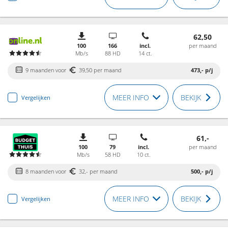
62,50
100
166
incl.
per maand
Mb/s
88 HD
14 ct.
9 maanden voor
39,50 per maand
473,-
p/j
MEER INFO
BEKIJK
Vergelijken
61,-
100
79
incl.
per maand
Mb/s
58 HD
10 ct.
8 maanden voor
32,- per maand
500,-
p/j
MEER INFO
BEKIJK
Vergelijken