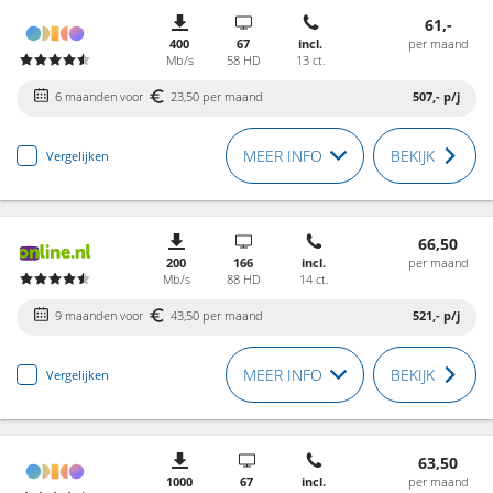
61,-
400
67
incl.
per maand
Mb/s
58 HD
13 ct.
6 maanden voor
23,50 per maand
507,-
p/j
MEER INFO
BEKIJK
Vergelijken
66,50
200
166
incl.
per maand
Mb/s
88 HD
14 ct.
9 maanden voor
43,50 per maand
521,-
p/j
MEER INFO
BEKIJK
Vergelijken
63,50
1000
67
incl.
per maand