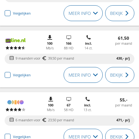
MEER INFO
BEKIJK
Vergelijken
61,50
100
166
incl.
per maand
Mb/s
88 HD
14 ct.
9 maanden voor
39,50 per maand
430,-
p/j
MEER INFO
BEKIJK
Vergelijken
55,-
100
67
incl.
per maand
Mb/s
58 HD
13 ct.
6 maanden voor
23,50 per maand
471,-
p/j
MEER INFO
BEKIJK
Vergelijken