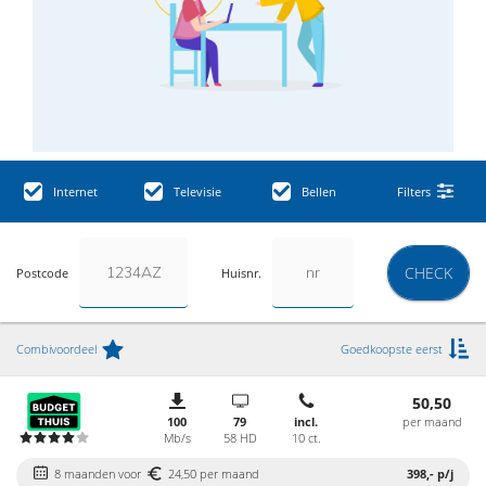
Internet
Televisie
Bellen
Filters
CHECK
Postcode
Huisnr.
Combivoordeel
Goedkoopste eerst
50,50
100
79
incl.
per maand
Mb/s
58 HD
10 ct.
8 maanden voor
24,50 per maand
398,-
p/j