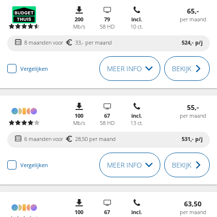
65,-
200
79
incl.
per maand
Mb/s
58 HD
10 ct.
8 maanden voor
33,- per maand
524,-
p/j
MEER INFO
BEKIJK
Vergelijken
55,-
100
67
incl.
per maand
Mb/s
58 HD
13 ct.
6 maanden voor
28,50 per maand
531,-
p/j
MEER INFO
BEKIJK
Vergelijken
63,50
100
67
incl.
per maand