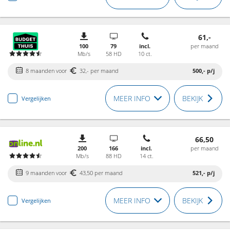
61,-
100
79
incl.
per maand
Mb/s
58 HD
10 ct.
8 maanden voor
32,- per maand
500,-
p/j
MEER INFO
BEKIJK
Vergelijken
66,50
200
166
incl.
per maand
Mb/s
88 HD
14 ct.
9 maanden voor
43,50 per maand
521,-
p/j
MEER INFO
BEKIJK
Vergelijken