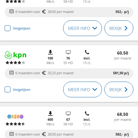
Mb/s
58 HD
13 ct.
6 maanden voor
28,50 per maand
552,-
p/j
MEER INFO
BEKIJK
Vergelijken
60,50
100
76
incl.
per maand
Mb/s
55 HD
15 ct.
6 maanden voor
32,25 per maand
581,50
p/j
MEER INFO
BEKIJK
Vergelijken
68,50
400
67
incl.
per maand
Mb/s
58 HD
13 ct.
6 maanden voor
28,50 per maand
582,-
p/j