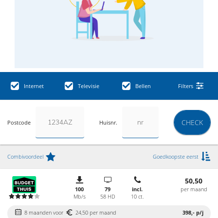
Internet
Televisie
Bellen
Filters
CHECK
Postcode
Huisnr.
Combivoordeel
Goedkoopste eerst
50,50
100
79
incl.
per maand
Mb/s
58 HD
10 ct.
8 maanden voor
24,50 per maand
398,-
p/j