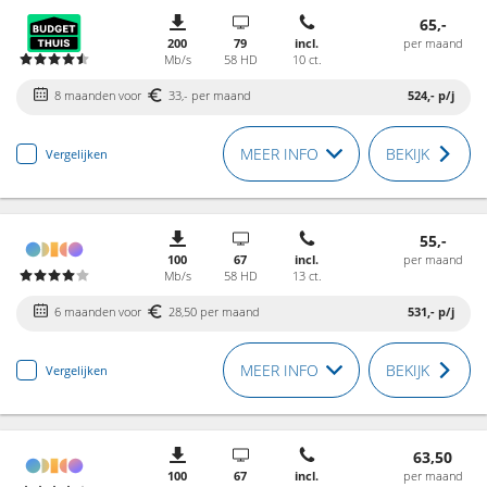
65,-
200
79
incl.
per maand
Mb/s
58 HD
10 ct.
8 maanden voor
33,- per maand
524,-
p/j
MEER INFO
BEKIJK
Vergelijken
55,-
100
67
incl.
per maand
Mb/s
58 HD
13 ct.
6 maanden voor
28,50 per maand
531,-
p/j
MEER INFO
BEKIJK
Vergelijken
63,50
100
67
incl.
per maand