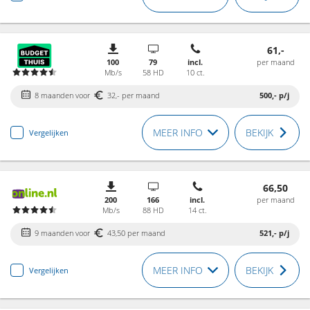
61,-
100
79
incl.
per maand
Mb/s
58 HD
10 ct.
8 maanden voor
32,- per maand
500,-
p/j
MEER INFO
BEKIJK
Vergelijken
66,50
200
166
incl.
per maand
Mb/s
88 HD
14 ct.
9 maanden voor
43,50 per maand
521,-
p/j
MEER INFO
BEKIJK
Vergelijken