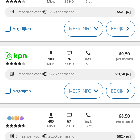
Mb/s
58 HD
13 ct.
6 maanden voor
28,50 per maand
552,-
p/j
MEER INFO
BEKIJK
Vergelijken
60,50
100
76
incl.
per maand
Mb/s
55 HD
15 ct.
6 maanden voor
32,25 per maand
581,50
p/j
MEER INFO
BEKIJK
Vergelijken
68,50
400
67
incl.
per maand
Mb/s
58 HD
13 ct.
6 maanden voor
28,50 per maand
582,-
p/j