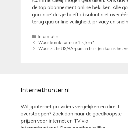
(commercieel) mogen gebruiken. Ons advies
de top abonnement online bekijken. Alle g
garantie’ dus je hoeft absoluut niet over éé
terug qua online veiligheid, privacy en snel
Categorieën
Informatie
Berichtnavigatie
Waar kan ik formule 1 kijken?
Waar zit het IS/RA-punt in huis (en kan ik het v
Internethunter.nl
Wil jij internet providers vergelijken en direct
overstappen? Zoek dan naar de goedkoopste
prijzen voor internet en TV via
internethunter.nl. Onze onafhankelijke