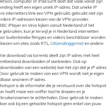
efoon, computer of iPad surft doet dat vaak vanaf zijn
binding heeft een eigen uniek IP-adres. Dat unieke IP
e internetters.Wie een VPN gebruikt, gebruikt niet zijn
erdere IP-adressen kiezen van de VPN-provider.
BBC iPlayer en Vevo kijken vanuit Nederland of het
 gebruiken, kun je terwijl je in Nederland internetten
or buitenlandse filmpjes en video’s beschikbaar worden.
e kiezen om sites zoals RTL,
Uitzendinggemist
en andere
Wie download via torrents deelt zijn IP adres met heel
rentbestand downloaden of aanbieden. Ook op
downloaden van een website) kan het zijn dat je IP adres
Door gebruik te maken van een VPN wordt niet je eigen
eidbaar anoniem IP adres.
 hotspot is de informatie die je verstuurd over die hotspot
 hoeft maar een sniffer tool te draaien en je
bruikersnamen te achterhalen. Door gebruik te maken
 kan ook bij een gehackte hotspot geen enkel van jouw