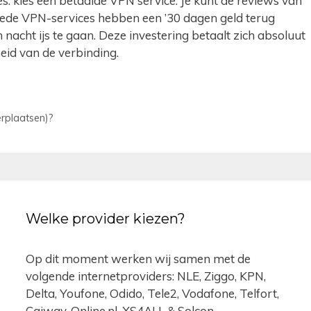
: kies een betaalde VPN service. Je kunt de reviews van
oede VPN-services hebben een ’30 dagen geld terug
n nacht ijs te gaan. Deze investering betaalt zich absoluut
heid van de verbinding.
erplaatsen)?
Welke provider kiezen?
Op dit moment werken wij samen met de
volgende internetproviders: NLE, Ziggo, KPN,
Delta, Youfone, Odido, Tele2, Vodafone, Telfort,
Caiway, Online.nl, XS4ALL & Solcon.