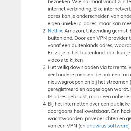
bezoeken. Wie normaal vanaf zijn tel
internet verbinding. Elke internetver
adres kan je onderscheiden van ander
eigen unieke ip-adres, maar kan me
Netflix
, Amazon, Uitzending gemist, 
buitenland. Door een VPN provider te
vanaf een buitenlands adres, waardo
En zit je in het buitenland, dan kun j
video’s te kijken.
Het veilig downloaden via torrents. 
veel andere mensen die ook een tor
nieuwsgroepen en bij het streamen (
geregistreerd en opgeslagen wordt. 
IP adres gebruikt, maar een onherl
Bij het internetten over een publieke
doorgaans heel kwetsbaar. Een hacker
wachtwoorden, priveberichten en ge
van een VPN (en
antivirus software
)