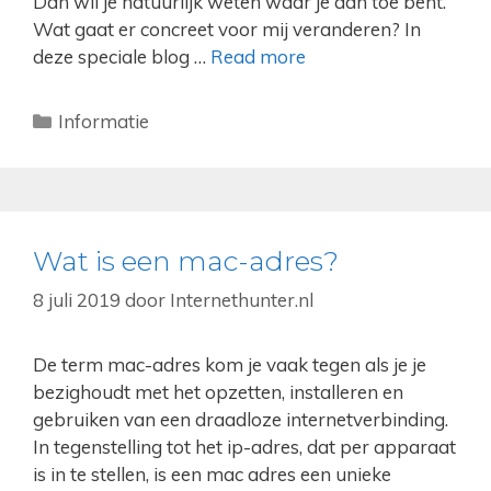
Dan wil je natuurlijk weten waar je aan toe bent.
Wat gaat er concreet voor mij veranderen? In
deze speciale blog …
Read more
Categorieën
Informatie
Wat is een mac-adres?
8 juli 2019
door
Internethunter.nl
De term mac-adres kom je vaak tegen als je je
bezighoudt met het opzetten, installeren en
gebruiken van een draadloze internetverbinding.
In tegenstelling tot het ip-adres, dat per apparaat
is in te stellen, is een mac adres een unieke