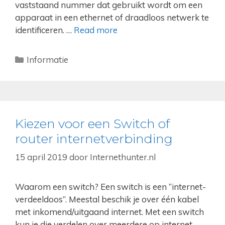
vaststaand nummer dat gebruikt wordt om een
apparaat in een ethernet of draadloos netwerk te
identificeren. …
Read more
Categorieën
Informatie
Kiezen voor een Switch of
router internetverbinding
15 april 2019
door
Internethunter.nl
Waarom een switch? Een switch is een “internet-
verdeeldoos”. Meestal beschik je over één kabel
met inkomend/uitgaand internet. Met een switch
kun je die verdelen over meerdere op internet